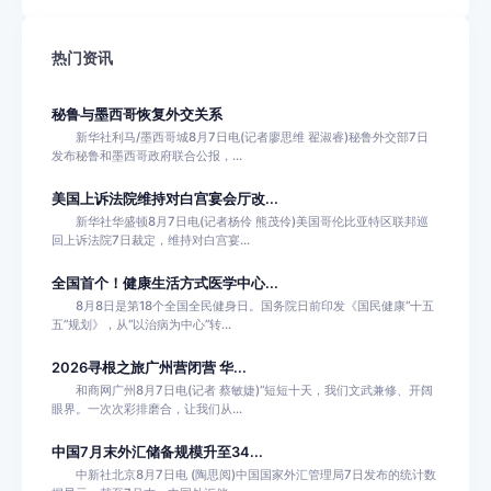
热门资讯
秘鲁与墨西哥恢复外交关系
新华社利马/墨西哥城8月7日电(记者廖思维 翟淑睿)秘鲁外交部7日
发布秘鲁和墨西哥政府联合公报，...
美国上诉法院维持对白宫宴会厅改...
新华社华盛顿8月7日电(记者杨伶 熊茂伶)美国哥伦比亚特区联邦巡
回上诉法院7日裁定，维持对白宫宴...
全国首个！健康生活方式医学中心...
8月8日是第18个全国全民健身日。国务院日前印发《国民健康“十五
五”规划》，从“以治病为中心”转...
2026寻根之旅广州营闭营 华...
和商网广州8月7日电(记者 蔡敏婕)“短短十天，我们文武兼修、开阔
眼界。一次次彩排磨合，让我们从...
中国7月末外汇储备规模升至34...
中新社北京8月7日电 (陶思阅)中国国家外汇管理局7日发布的统计数