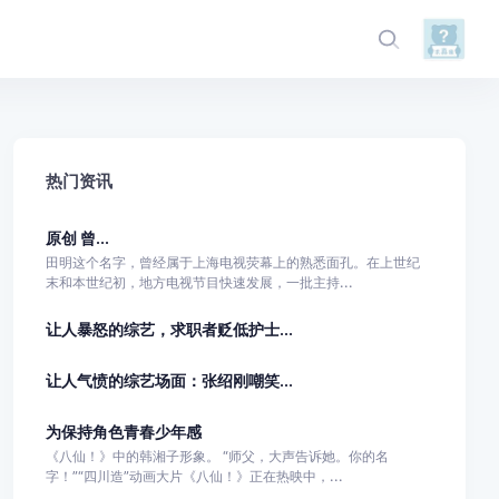
热门资讯
原创 曾...
田明这个名字，曾经属于上海电视荧幕上的熟悉面孔。在上世纪
末和本世纪初，地方电视节目快速发展，一批主持...
让人暴怒的综艺，求职者贬低护士...
让人气愤的综艺场面：张绍刚嘲笑...
为保持角色青春少年感
《八仙！》中的韩湘子形象。 “师父，大声告诉她。你的名
字！”“四川造”动画大片《八仙！》正在热映中，...