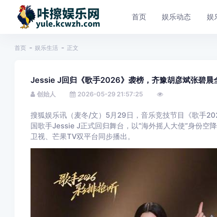
首页
娱乐动态
娱
首页
娱乐生活
正文
Jessie J回归《歌手2026》袭榜，齐豫胡彦斌张碧
创始人
2026-05-29 21:57:25
搜狐娱乐讯（麦冬/文）5月29日，音乐竞技节目《歌手20
国歌手Jessie J正式回归舞台，以“海外摇人大使”身份
卫视、芒果TV双平台同步播出。