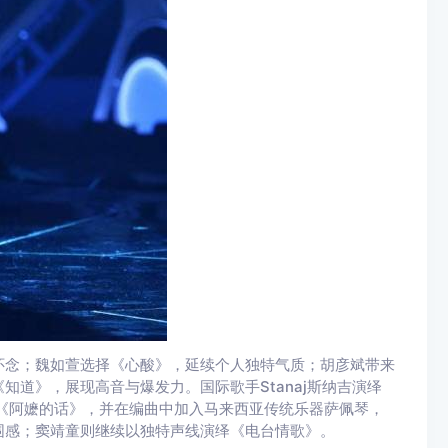
怀念；魏如萱选择《心酸》，延续个人独特气质；胡彦斌带来
道》，展现高音与爆发力。国际歌手Stanaj斯纳吉演绎
靖带来《阿嬷的话》，并在编曲中加入马来西亚传统乐器萨佩琴，
围感；窦靖童则继续以独特声线演绎《电台情歌》。