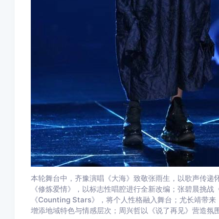
本轮舞台中，齐豫演唱《大海》致敬张雨生，以歌声传递
《修炼爱情》，以标志性唱腔进行全新改编；张碧晨挑战《知
《Counting Stars》，将个人性格融入舞台；尤长
增添地域特色与情感层次；周兴哲以《说了再见》营造氛