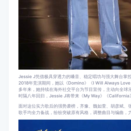
Jessie J凭借极具穿透力的嗓音、稳定唱功与强大舞
2018年竞演期间，她以《Domino》《I Will Alway
多年来，她持续在海外社交平台为节目宣传，主动向全球乐
时隔八年回归，Jessie J将带来《My Way》《Calif
面对这位实力歌后的强势袭榜，齐豫、魏如萱、胡彦斌、张碧
歌手均全力备战，纷纷突破原有风格，调整曲目与编曲，