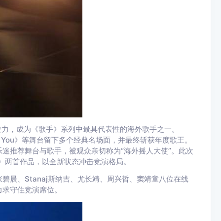
台掌控力，成为《歌手》系列中最具代表性的海外歌手之一。
s Love You》等舞台留下多个经典名场面，并最终斩获年度歌王。
迷推荐舞台与歌手，被观众亲切称为“海外摇人大使”。此次
ornia》两首作品，以全新状态冲击竞演格局。
晨、Stanaj斯纳吉、尤长靖、周兴哲、窦靖童八位在线
力求守住竞演席位。