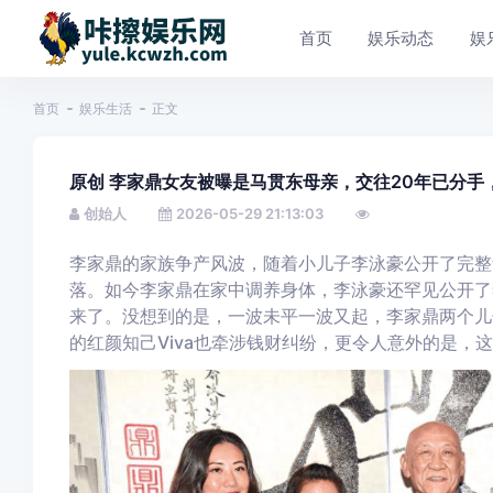
首页
娱乐动态
娱
首页
娱乐生活
正文
原创 李家鼎女友被曝是马贯东母亲，交往20年已分手
创始人
2026-05-29 21:13:03
李家鼎的家族争产风波，随着小儿子李泳豪公开了完整
落。如今李家鼎在家中调养身体，李泳豪还罕见公开了
来了。没想到的是，一波未平一波又起，李家鼎两个儿
的红颜知己Viva也牵涉钱财纠纷，更令人意外的是，这