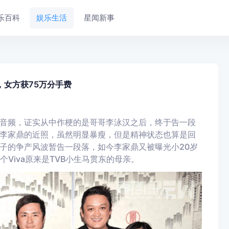
乐百科
娱乐生活
星闻新事
，女方获75万分手费
音频，证实从中作梗的是哥哥李泳汉之后，终于告一段
李家鼎的近照，虽然明显暴瘦，但是精神状态也算是回
子的争产风波暂告一段落，如今李家鼎又被曝光小20岁
个Viva原来是TVB小生马贯东的母亲。