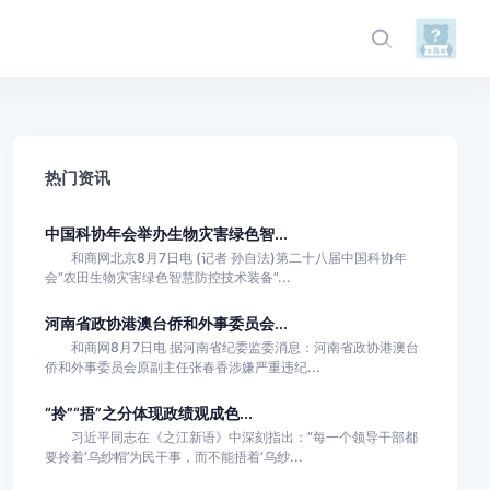
热门资讯
中国科协年会举办生物灾害绿色智...
和商网北京8月7日电 (记者 孙自法)第二十八届中国科协年
会“农田生物灾害绿色智慧防控技术装备”...
河南省政协港澳台侨和外事委员会...
和商网8月7日电 据河南省纪委监委消息：河南省政协港澳台
侨和外事委员会原副主任张春香涉嫌严重违纪...
“拎”“捂”之分体现政绩观成色...
习近平同志在《之江新语》中深刻指出：“每一个领导干部都
要拎着‘乌纱帽’为民干事，而不能捂着‘乌纱...