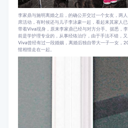
李家鼎与施明离婚之后，的确公开交过一个女友，两人
席活动，有时候还与儿子李泳豪一起，看起来其家人已
带着Viva现身，原来李家鼎已经与对方分手。据悉，李
前是学护理专业的，从事经络治疗，由于手法不错，又有
Viva曾经有过一段婚姻，离婚后独自带大一子一女，
惺相惜走在一起。