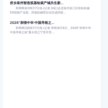
侨乡泉州智造筑基绘就产城共生新...
和商网泉州8月7日电 (记者 孙虹)走进泉州洛江区铁拓机械
5G智能产业园，焊接机械臂自动完成焊接...
2026“亲情中华·中国寻根之...
和商网沈阳8月7日电 (记者 李晛)8月6日，2026“亲情中华·
中国寻根之旅”夏令营辽宁营开营...