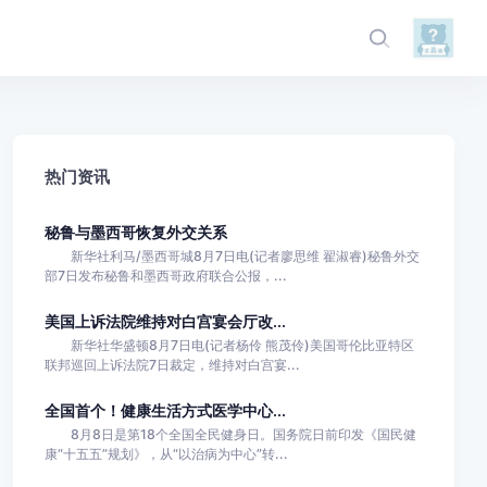
热门资讯
秘鲁与墨西哥恢复外交关系
新华社利马/墨西哥城8月7日电(记者廖思维 翟淑睿)秘鲁外交
部7日发布秘鲁和墨西哥政府联合公报，...
美国上诉法院维持对白宫宴会厅改...
新华社华盛顿8月7日电(记者杨伶 熊茂伶)美国哥伦比亚特区
联邦巡回上诉法院7日裁定，维持对白宫宴...
全国首个！健康生活方式医学中心...
8月8日是第18个全国全民健身日。国务院日前印发《国民健
康“十五五”规划》，从“以治病为中心”转...