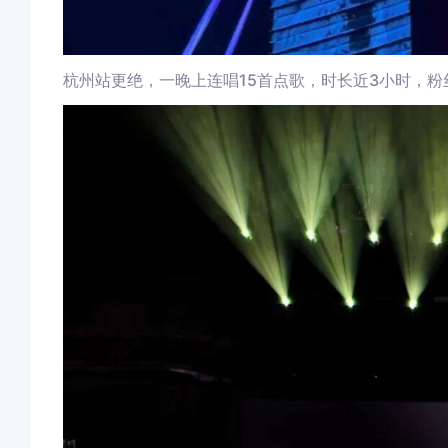
杭州站更绝，一晚上连唱15首点歌，时长近3小时，
粉