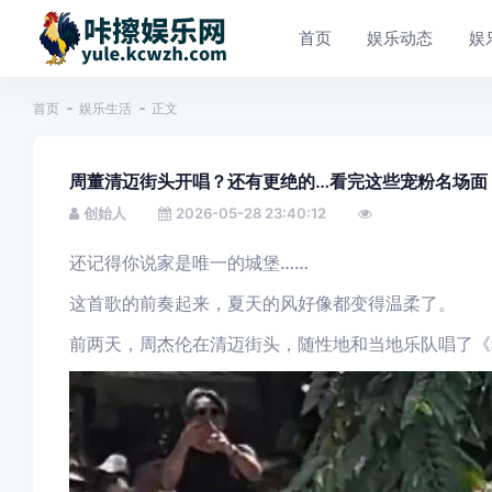
首页
娱乐动态
娱
首页
娱乐生活
正文
周董清迈街头开唱？还有更绝的…看完这些宠粉名场面
创始人
2026-05-28 23:40:12
还记得你说家是唯一的城堡…
…
这首歌的前奏起来，夏天的风好像都变得温柔了。
前两天，周杰伦在清迈街头，随性地和当地乐队唱
了《