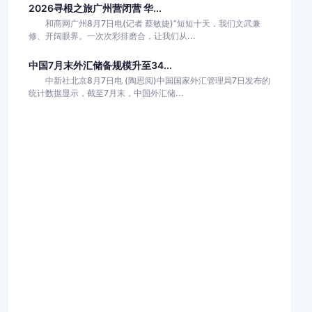
2026寻根之旅广州营闭营 华...
和商网广州8月7日电(记者 蔡敏婕)“短短十天，我们文武兼
修、开阔眼界。一次次彩排磨合，让我们从...
中国7月末外汇储备规模升至34...
中新社北京8月7日电 (陶思阅)中国国家外汇管理局7日发布的
统计数据显示，截至7月末，中国外汇储...