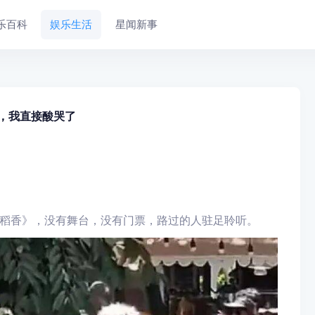
乐百科
娱乐生活
星闻新事
，我直接酸哭了
稻香》，
没有舞台，没有门票，路过的人驻足聆听。