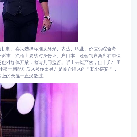
真机制。嘉宾选择标准从外形、表达、职业、价值观综合考
一诉求；流程上要核对身份证、户口本，还会到嘉宾所在单位
场也对媒体开放，邀请共同监督。听上去挺严密，但十几年里
王佳那一档配对后来被传出男方是被介绍来的＂职业嘉宾＂，
网上的余温一直没散过。