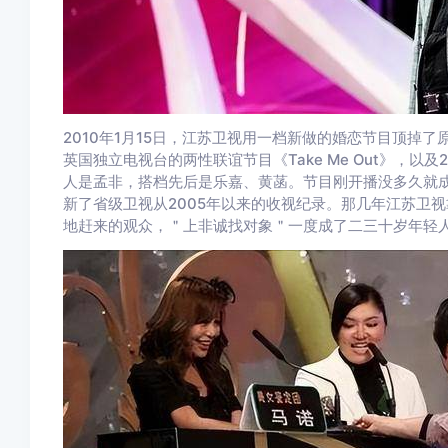
2010年1月15日，江苏卫视用一档新做的婚恋节目顶掉
英国独立电视台的两性联谊节目《Take Me Out》，以及2
人是孟非，搭档先后是乐嘉、黄菡。节目刚开播没多久就成了
新了省级卫视从2005年以来的收视纪录。那几年江苏卫
地赶来的观众，＂上非诚找对象＂一度成了二三十岁年轻