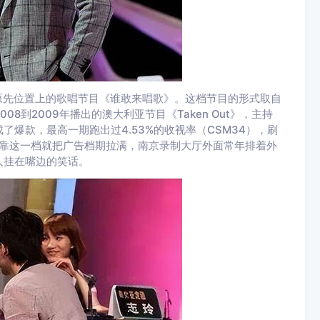
了原先位置上的歌唱节目《谁敢来唱歌》。这档节目的形式取自
008到2009年播出的澳大利亚节目《Taken Out》，主持
爆款，最高一期跑出过4.53%的收视率（CSM34），刷
视靠这一档就把广告档期拉满，南京录制大厅外面常年排着外
人挂在嘴边的笑话。