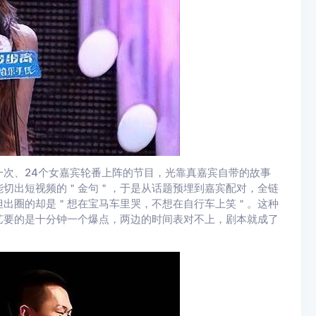
次、24个女嘉宾轮番上阵的节目，光靠真嘉宾自带的故事
能切出短视频的＂金句＂，于是从话题预埋到嘉宾配对，全链
但出圈的却是＂想在宝马车里哭，不想在自行车上笑＂。这种
艺要的是十分钟一个爆点，两边的时间表对不上，剧本就成了