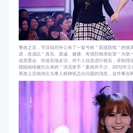
整改之后，节目组对外公布了一套号称＂四道防线＂的保
虑，改成以＂真实、真诚、健康、有强烈相亲欲望＂为第
或居委会、街道实地走访，对个人信息进行核实；录制现
陆陆续续被扒出来的＂演员牵手＂案例并不少。2012年
再加上后续传出当事人精神状态出问题的消息，这件事在