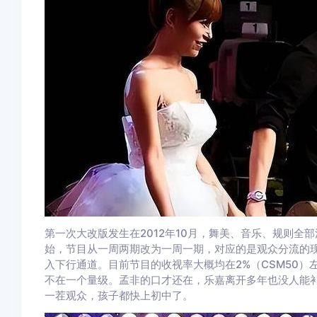
第一次大改版发生在2012年10月，舞美、音乐、规则全
始，节目从一周两期改为一周一期，对应的是观众分流的
入下行通道。目前节目的收视率大概均在2%（CSM50）
不在一个量级。孟非的口才还在，乐嘉离开多年也没人能
一茬观众，孩子都快上初中了。