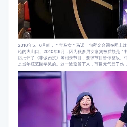
2010年5、6月间，＂宝马女＂马诺一句拜金台词在网
论的火山口。2010年6月，因为很多男女嘉宾被质疑是
厉批评了《非诚勿扰》等相亲节目，要求节目暂停整改。
是当年综艺圈罕见的。这一波监管下来，节目元气受了伤