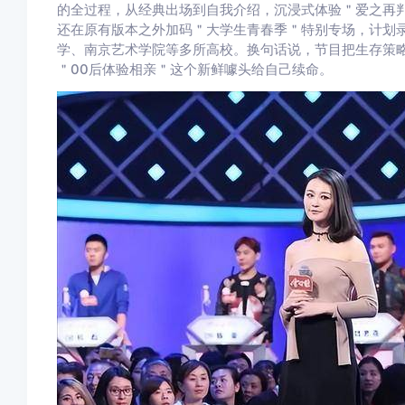
的全过程，从经典出场到自我介绍，沉浸式体验＂爱之再判
还在原有版本之外加码＂大学生青春季＂特别专场，计划录
学、南京艺术学院等多所高校。换句话说，节目把生存策
＂00后体验相亲＂这个新鲜噱头给自己续命。