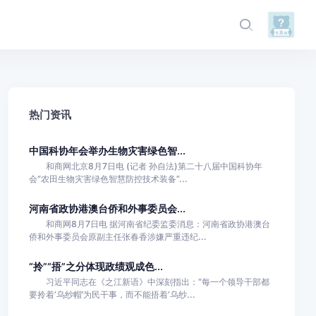
热门资讯
中国科协年会举办生物灾害绿色智...
和商网北京8月7日电 (记者 孙自法)第二十八届中国科协年
会“农田生物灾害绿色智慧防控技术装备”...
河南省政协港澳台侨和外事委员会...
和商网8月7日电 据河南省纪委监委消息：河南省政协港澳台
侨和外事委员会原副主任张春香涉嫌严重违纪...
“拎”“捂”之分体现政绩观成色...
习近平同志在《之江新语》中深刻指出：“每一个领导干部都
要拎着‘乌纱帽’为民干事，而不能捂着‘乌纱...