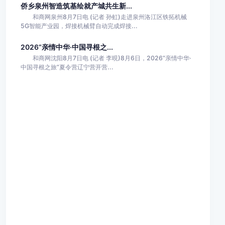
侨乡泉州智造筑基绘就产城共生新...
和商网泉州8月7日电 (记者 孙虹)走进泉州洛江区铁拓机械
5G智能产业园，焊接机械臂自动完成焊接...
2026“亲情中华·中国寻根之...
和商网沈阳8月7日电 (记者 李晛)8月6日，2026“亲情中华·
中国寻根之旅”夏令营辽宁营开营...