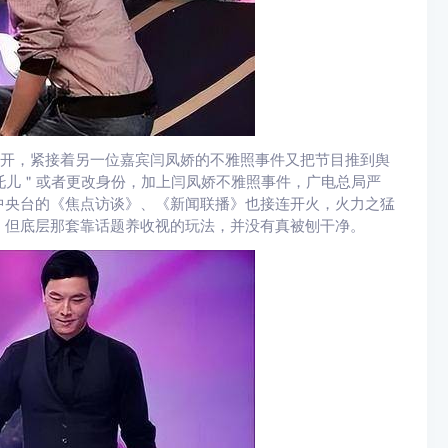
上炸开，紧接着另一位嘉宾闫凤娇的不雅照事件又把节目推到舆
＂托儿＂或者更改身份，加上闫凤娇不雅照事件，广电总局严
中央台的《焦点访谈》、《新闻联播》也接连开火，火力之猛
，但底层那套靠话题养收视的玩法，并没有真被刨干净。