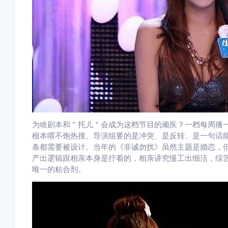
为啥剧本和＂托儿＂会成为这档节目的顽疾？一档每周播一
根本喂不饱热搜。导演组要的是冲突、是反转、是一句话
条都需要被设计。当年的《非诚勿扰》虽然主题是婚恋，
产出逻辑跟相亲本身是拧着的，相亲讲究慢工出细活，综
唯一的粘合剂。