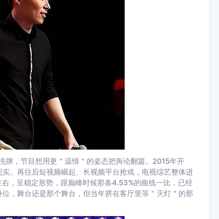
部洗牌，节目想用更＂温情＂的姿态把舆论翻篇。2015年开
现实。再往后短视频崛起、长视频平台抢戏，电视综艺整体进
左右，呈稳定形势，跟巅峰时候那条4.53%的曲线一比，已经
补位，舞台还是那个舞台，但当年挤在客厅里等＂灭灯＂的那