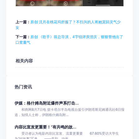
上一篇：
原创 沈月在桃花坞舒服了？不扫兴的人将她宠回灵气少
女
下一篇：
原创 《歌手》前总导演，4字锐评庾澄庆，狠狠替他出了
口窝囊气
相关内容
热门资讯
伊媒：格什姆岛附近爆炸声系打击...
和商网8月7日电 据卡塔尔半岛电视台援引伊朗塔斯尼姆通讯社6日报
道，知情人士称，伊朗格什姆岛附...
内容比宣发更重要！“有共鸣的故...
受访者认为电影内容比宣发、流量更重要 67.60%受访大学生
为“好故事”买单 ——喜剧、动画...