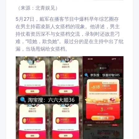
（来源：北青娱见）
5月27日，戴军在播客节目中爆料早年综艺圈存
在男主持霸凌新人女搭档的现象。他讲述，男主
持仗着资历深不与女搭档交流，录制时还故意刁
难，“噎她，欺负她”。最过分的是在主持中出了纰
漏，当场甩锅给女搭档。