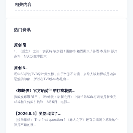
相关内容
热门资讯
原创 引...
1、《后室》 主演：切瓦特·埃加福 / 雷娜特·赖因斯夫 / 芬恩·本尼特 影片
点评：好久没在中国大...
原创 6...
现年63岁的TVB绿叶黄文标，由于外形不讨喜，多给人以彪悍或是凶神
恶煞的印象，所以在TVB多年都是出...
《蜘蛛侠》官方晒荷兰弟打戏花絮...
搜狐娱乐讯 近日，《蜘蛛侠：崭新之日》中荷兰弟80%打戏都是替身完
成等相关传闻引热议。8月5日，电影...
【2026.8.5】吴签出狱了...
（娱乐爆姐） The first question 1 《异人之下》还有后续吗？感觉这个
算是不错的漫...