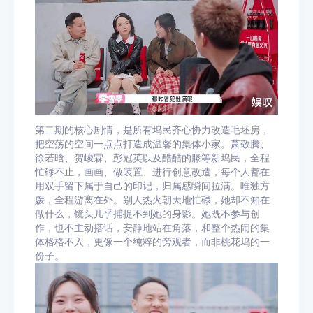
第二期的核心剧情，是所有坞民齐心协力改造毛坯房，
把空荡的空间一点点打造成温馨的集体小家。萧敬腾、
徐若晗、贺峻霖、彭冠英以及酷酷的滕等新坞民，全程
忙碌不止，画画、做装置、进行创意改造，每个人都在
用双手留下属于自己的印记，归属感瞬间拉满。唯独方
媛，全程游离在外。别人热火朝天地忙碌，她却不知在
做什么，镜头几乎捕捉不到她的身影。她既不参与创
作，也不主动搭话，安静地站在角落，和整个热闹的集
体格格不入，更像一个纯粹的旁观者，而非桃花坞的一
份子。