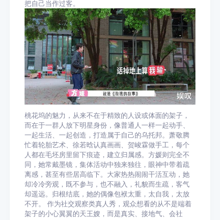
把自己当作过客。
桃花坞的魅力，从来不在于精致的人设或体面的架子，
而在于一群人放下明星身份，像普通人一样一起动手、
一起生活、一起创造，打造属于自己的乌托邦。萧敬腾
忙着轮胎艺术、徐若晗认真画画、贺峻霖做手工，每个
人都在毛坯房里留下痕迹，建立归属感。方媛则完全不
同，她常戴墨镜，集体活动中独来独往，眼神中带着疏
离感，甚至有些居高临下。大家热热闹闹干活互动，她
却冷冷旁观，既不参与，也不融入，礼貌而生疏，客气
却遥远。归根结底，她的偶像包袱太重，太自我，太放
不开。 作为社交观察类真人秀，观众想看的从不是端着
架子的小心翼翼的天王嫂，而是真实、接地气、会社