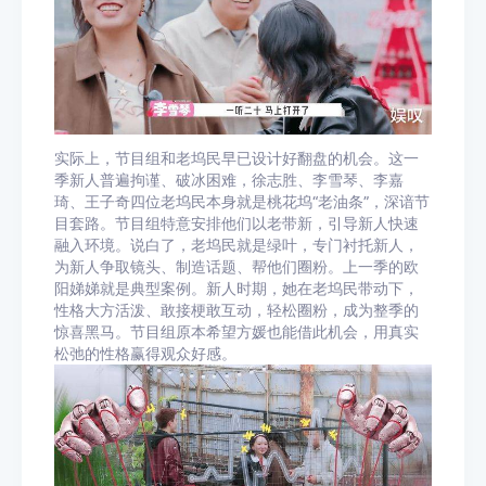
实际上，节目组和老坞民早已设计好翻盘的机会。这一
季新人普遍拘谨、破冰困难，徐志胜、李雪琴、李嘉
琦、王子奇四位老坞民本身就是桃花坞“老油条”，深谙节
目套路。节目组特意安排他们以老带新，引导新人快速
融入环境。说白了，老坞民就是绿叶，专门衬托新人，
为新人争取镜头、制造话题、帮他们圈粉。上一季的欧
阳娣娣就是典型案例。新人时期，她在老坞民带动下，
性格大方活泼、敢接梗敢互动，轻松圈粉，成为整季的
惊喜黑马。节目组原本希望方媛也能借此机会，用真实
松弛的性格赢得观众好感。