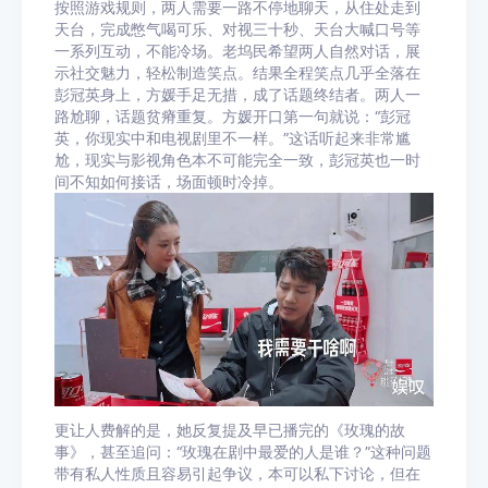
按照游戏规则，两人需要一路不停地聊天，从住处走到
天台，完成憋气喝可乐、对视三十秒、天台大喊口号等
一系列互动，不能冷场。老坞民希望两人自然对话，展
示社交魅力，轻松制造笑点。结果全程笑点几乎全落在
彭冠英身上，方媛手足无措，成了话题终结者。两人一
路尬聊，话题贫瘠重复。方媛开口第一句就说：“彭冠
英，你现实中和电视剧里不一样。”这话听起来非常尴
尬，现实与影视角色本不可能完全一致，彭冠英也一时
间不知如何接话，场面顿时冷掉。
更让人费解的是，她反复提及早已播完的《玫瑰的故
事》，甚至追问：“玫瑰在剧中最爱的人是谁？”这种问题
带有私人性质且容易引起争议，本可以私下讨论，但在