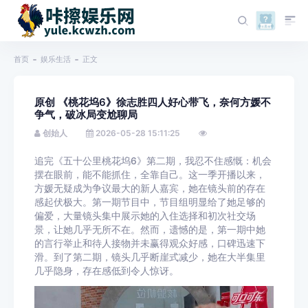
首页
娱乐生活
正文
原创 《桃花坞6》徐志胜四人好心带飞，奈何方媛不
争气，破冰局变尬聊局
创始人
2026-05-28 15:11:25
追完《五十公里桃花坞6》第二期，我忍不住感慨：机会
摆在眼前，能不能抓住，全靠自己。这一季开播以来，
方媛无疑成为争议最大的新人嘉宾，她在镜头前的存在
感起伏极大。第一期节目中，节目组明显给了她足够的
偏爱，大量镜头集中展示她的入住选择和初次社交场
景，让她几乎无所不在。然而，遗憾的是，第一期中她
的言行举止和待人接物并未赢得观众好感，口碑迅速下
滑。到了第二期，镜头几乎断崖式减少，她在大半集里
几乎隐身，存在感低到令人惊讶。