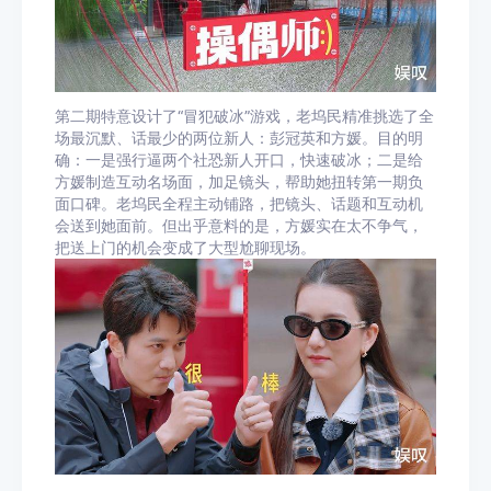
第二期特意设计了“冒犯破冰”游戏，老坞民精准挑选了全
场最沉默、话最少的两位新人：彭冠英和方媛。目的明
确：一是强行逼两个社恐新人开口，快速破冰；二是给
方媛制造互动名场面，加足镜头，帮助她扭转第一期负
面口碑。老坞民全程主动铺路，把镜头、话题和互动机
会送到她面前。但出乎意料的是，方媛实在太不争气，
把送上门的机会变成了大型尬聊现场。