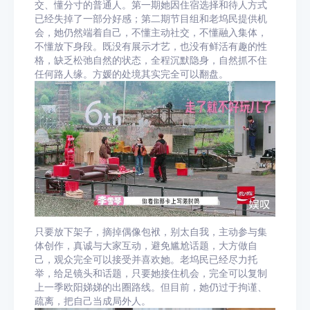
交、懂分寸的普通人。第一期她因住宿选择和待人方式
已经失掉了一部分好感；第二期节目组和老坞民提供机
会，她仍然端着自己，不懂主动社交，不懂融入集体，
不懂放下身段。既没有展示才艺，也没有鲜活有趣的性
格，缺乏松弛自然的状态，全程沉默隐身，自然抓不住
任何路人缘。方媛的处境其实完全可以翻盘。
只要放下架子，摘掉偶像包袱，别太自我，主动参与集
体创作，真诚与大家互动，避免尴尬话题，大方做自
己，观众完全可以接受并喜欢她。老坞民已经尽力托
举，给足镜头和话题，只要她接住机会，完全可以复制
上一季欧阳娣娣的出圈路线。但目前，她仍过于拘谨、
疏离，把自己当成局外人。