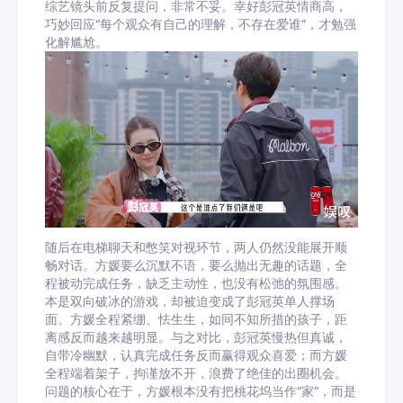
综艺镜头前反复提问，非常不妥。幸好彭冠英情商高，
巧妙回应“每个观众有自己的理解，不存在爱谁”，才勉强
化解尴尬。
随后在电梯聊天和憋笑对视环节，两人仍然没能展开顺
畅对话。方媛要么沉默不语，要么抛出无趣的话题，全
程被动完成任务，缺乏主动性，也没有松弛的氛围感。
本是双向破冰的游戏，却被迫变成了彭冠英单人撑场
面。方媛全程紧绷、怯生生，如同不知所措的孩子，距
离感反而越来越明显。与之对比，彭冠英慢热但真诚，
自带冷幽默，认真完成任务反而赢得观众喜爱；而方媛
全程端着架子，拘谨放不开，浪费了绝佳的出圈机会。
问题的核心在于，方媛根本没有把桃花坞当作“家”，而是