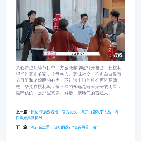
真心希望后续节目中，方媛能够彻底打开自己，把桃花
坞当作真正的家，主动融入、真诚社交，不再白白浪费
节目组和老坞民的心力，不让送上门的机会再轻易溜
走。毕竟在桃花坞，最不缺的永远是端着架子的明星，
最稀缺的，是那些真实、鲜活、接地气的普通人。
上一篇：
原创 李晨没说错！官方发文，揭开白鹿私下人品，有一
件事她真做得对
下一篇：
流行会过季，但好的设计“值得再看一遍”