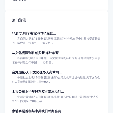
热门资讯
非遗“九针疗法”如何“针”服世...
和商网太原8月6日电 (范丽芳 高天瑜)“针灸现在是全世界接受度最高
的中医疗法，没有之一。截至目...
从文化溯源到科创探新 海外华裔...
和商网长沙8月6日电 题：从文化溯源到科创探新 海外华裔青少年读
懂立体鲜活当代中国 记者 唐小...
台湾远见·天下文化创办人高希均...
中新社台北8月6日电 (记者 朱贺)台湾文化事业机构远见·天下文化创
办人高希均6日辞世，享年90...
太古公司上半年股东应占基本溢利...
中新社香港8月6日电 (记者 戴小橦)太古股份有限公司(简称“太古公
司”)6日发布2026年上半...
柬埔寨副首相与中美欧日韩商会共...