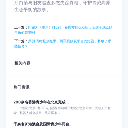
后白菊与旧友追查多杰失踪真相，守护青藏高原
生态平衡的故事。
上一篇：
闫妮为《主角》打call：秦腔咋这么动听，我这个观众给
主角们鼓掌咧
下一篇：
原创 同时登顶红果、腾讯视频双平台的短剧，释放了哪
些信号？
相关内容
热门资讯
200余名香港青少年在北京完成...
中新社北京8月8日电 (记者 张晓曦)“此次在北京研学，完成人工智
能、机器人科创项目，见证国家...
千余名沪港澳台及国际青少年同台...