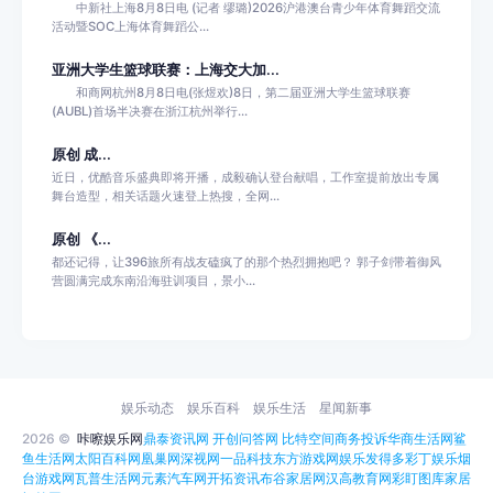
中新社上海8月8日电 (记者 缪璐)2026沪港澳台青少年体育舞蹈交流
活动暨SOC上海体育舞蹈公...
亚洲大学生篮球联赛：上海交大加...
和商网杭州8月8日电(张煜欢)8日，第二届亚洲大学生篮球联赛
(AUBL)首场半决赛在浙江杭州举行...
原创 成...
近日，优酷音乐盛典即将开播，成毅确认登台献唱，工作室提前放出专属
舞台造型，相关话题火速登上热搜，全网...
原创 《...
都还记得，让396旅所有战友磕疯了的那个热烈拥抱吧？ 郭子剑带着御风
营圆满完成东南沿海驻训项目，景小...
娱乐动态
娱乐百科
娱乐生活
星闻新事
2026 ©
咔嚓娱乐网
鼎泰资讯网
开创问答网
比特空间
商务投诉
华商生活网
鲨
鱼生活网
太阳百科网
凰巢网
深视网
一品科技
东方游戏网
娱乐发得多
彩丁娱乐
烟
台游戏网
瓦普生活网
元素汽车网
开拓资讯
布谷家居网
汉高教育网
彩盯图库
家居