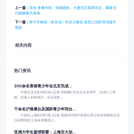
上一篇：
原创 麦琳内耗、孙杨固执，夫妻综艺刷屏背后，藏着当
代婚姻最大真相
下一篇：
陈可辛称拍《投名状》时压力爆表 曾想让别的导演接手
电影
相关内容
热门资讯
200余名香港青少年在北京完成...
中新社北京8月8日电 (记者 张晓曦)“此次在北京研学，完成人工智
能、机器人科创项目，见证国家...
千余名沪港澳台及国际青少年同台...
中新社上海8月8日电 (记者 缪璐)2026沪港澳台青少年体育舞蹈交流
活动暨SOC上海体育舞蹈公...
亚洲大学生篮球联赛：上海交大加...