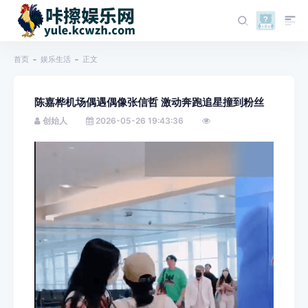
首页
娱乐生活
正文
陈嘉桦机场偶遇偶像张信哲 激动奔跑追星撞到粉丝
创始人
2026-05-26 19:43:36