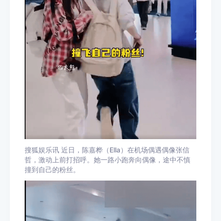
搜狐娱乐讯 近日，陈嘉桦（Ella）在机场偶遇偶像张信
哲，激动上前打招呼。她一路小跑奔向偶像，途中不慎
撞到自己的粉丝。