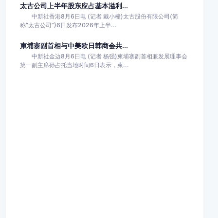
太古公司上半年股东应占基本溢利...
中新社香港8月6日电 (记者 戴小橦)太古股份有限公司(简
称“太古公司”)6日发布2026年上半...
柬埔寨副首相与中美欧日韩商会共...
中新社金边8月6日电 (记者 杨强)柬埔寨副首相兼发展理事会
第一副主席孙占托当地时间6日表示，柬...