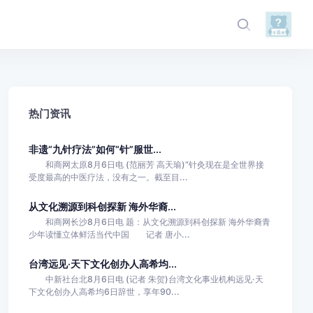
热门资讯
非遗“九针疗法”如何“针”服世...
和商网太原8月6日电 (范丽芳 高天瑜)“针灸现在是全世界接
受度最高的中医疗法，没有之一。截至目...
从文化溯源到科创探新 海外华裔...
和商网长沙8月6日电 题：从文化溯源到科创探新 海外华裔青
少年读懂立体鲜活当代中国 记者 唐小...
台湾远见·天下文化创办人高希均...
中新社台北8月6日电 (记者 朱贺)台湾文化事业机构远见·天
下文化创办人高希均6日辞世，享年90...