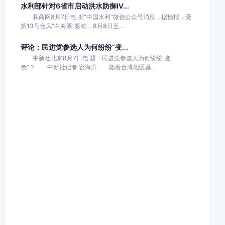
水利部针对6省市启动洪水防御Ⅳ...
和商网8月7日电 据“中国水利”微信公众号消息，据预报，受
第13号台风“白海豚”影响，8月8日至...
评论：民进党参选人为何纷纷“变...
中新社北京8月7日电 题：民进党参选人为何纷纷“变
色”？ 中新社记者 容海升 随着台湾地区基...