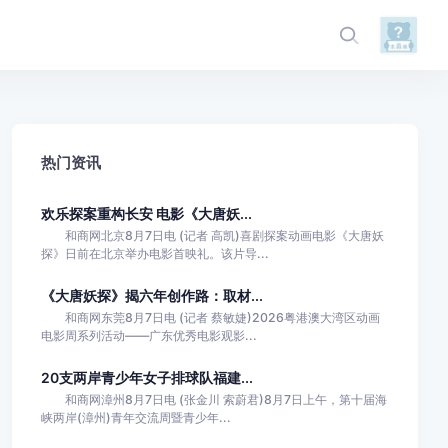
热门资讯
欢乐探案重构长安 电影《大唐妖...
和商网北京8月7日电 (记者 高凯)喜剧探案动画电影《大唐妖
探》日前在北京举办电影首映礼。该片导...
《大唐妖探》揭六年创作路：取材...
和商网东莞8月7日电 (记者 蔡敏婕)2026粤港澳大湾区动画
电影周系列活动——广东优秀电影观影...
20支两岸青少年女子排球队福建...
和商网漳州8月7日电 (张金川 索蔚君)8月7日上午，第十届海
峡两岸(漳州)青年交流周暨青少年...