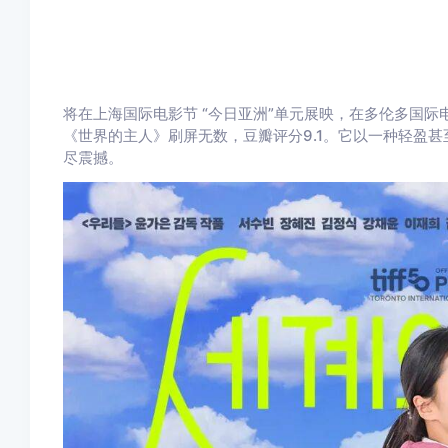
将在上海国际电影节 “今日亚洲”单元展映，在多伦多国
《世界的主人》刷屏无数，豆瓣评分9.1。它以一种轻盈
尽震撼。