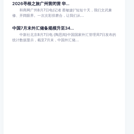
2026寻根之旅广州营闭营 华...
和商网广州8月7日电(记者 蔡敏婕)“短短十天，我们文武兼
修、开阔眼界。一次次彩排磨合，让我们从...
中国7月末外汇储备规模升至34...
中新社北京8月7日电 (陶思阅)中国国家外汇管理局7日发布的
统计数据显示，截至7月末，中国外汇储...