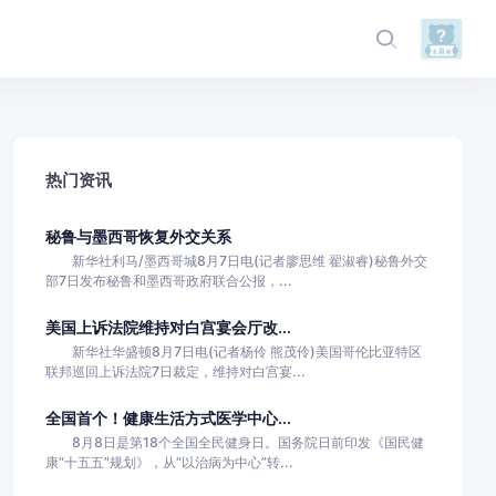
热门资讯
秘鲁与墨西哥恢复外交关系
新华社利马/墨西哥城8月7日电(记者廖思维 翟淑睿)秘鲁外交
部7日发布秘鲁和墨西哥政府联合公报，...
美国上诉法院维持对白宫宴会厅改...
新华社华盛顿8月7日电(记者杨伶 熊茂伶)美国哥伦比亚特区
联邦巡回上诉法院7日裁定，维持对白宫宴...
全国首个！健康生活方式医学中心...
8月8日是第18个全国全民健身日。国务院日前印发《国民健
康“十五五”规划》，从“以治病为中心”转...