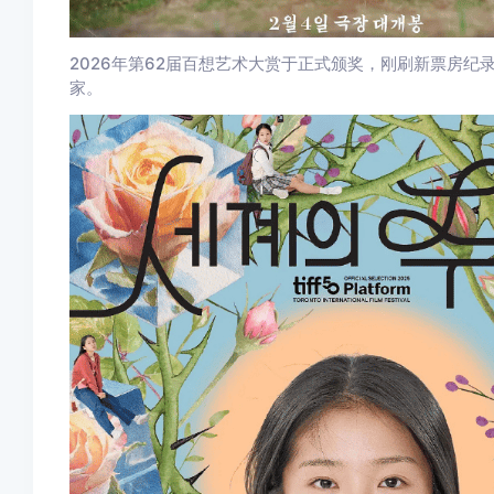
2026年第62届百想艺术大赏于正式颁奖，刚刷新票房
家。