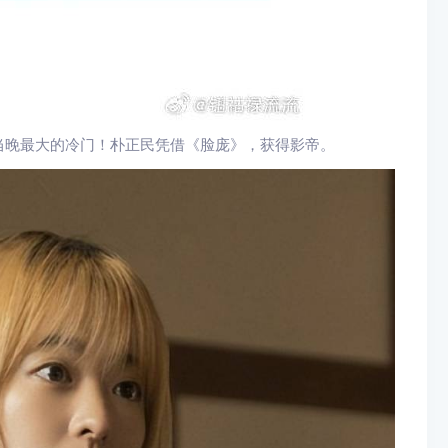
当晚最大的冷门！朴正民凭借《脸庞》，获得影帝。