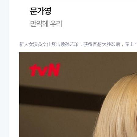
新人女演员文佳煐击败孙艺珍，获得百想大胜影后，曝出