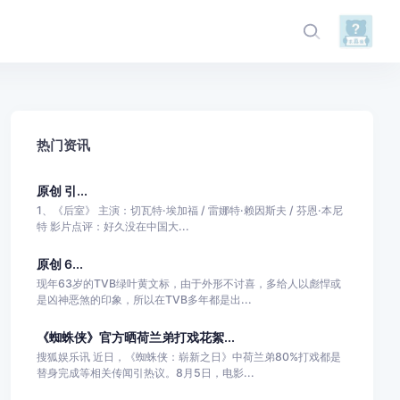
热门资讯
原创 引...
1、《后室》 主演：切瓦特·埃加福 / 雷娜特·赖因斯夫 / 芬恩·本尼
特 影片点评：好久没在中国大...
原创 6...
现年63岁的TVB绿叶黄文标，由于外形不讨喜，多给人以彪悍或
是凶神恶煞的印象，所以在TVB多年都是出...
《蜘蛛侠》官方晒荷兰弟打戏花絮...
搜狐娱乐讯 近日，《蜘蛛侠：崭新之日》中荷兰弟80%打戏都是
替身完成等相关传闻引热议。8月5日，电影...