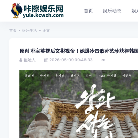
首页
娱乐动态
娱
首页
娱乐生活
正文
原创 朴宝英视后玄彬视帝！她爆冷击败孙艺珍获得韩
创始人
2026-05-09 09:48:33