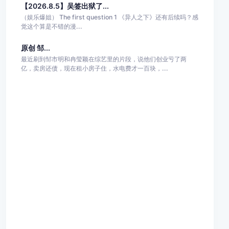
【2026.8.5】吴签出狱了...
（娱乐爆姐） The first question 1 《异人之下》还有后续吗？感
觉这个算是不错的漫...
原创 邹...
最近刷到邹市明和冉莹颖在综艺里的片段，说他们创业亏了两
亿，卖房还债，现在租小房子住，水电费才一百块，...